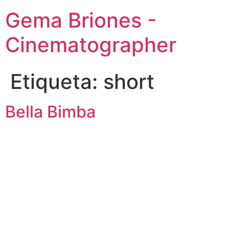
Ir
Gema Briones -
al
contenido
Cinematographer
Etiqueta:
short
Bella Bimba